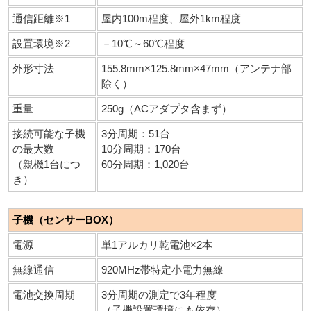
通信距離※1
屋内100m程度、屋外1km程度
設置環境※2
－10℃～60℃程度
外形寸法
155.8mm×125.8mm×47mm（アンテナ部
除く）
重量
250g（ACアダプタ含まず）
接続可能な子機
3分周期：51台
の最大数
10分周期：170台
（親機1台につ
60分周期：1,020台
き）
子機（センサーBOX）
電源
単1アルカリ乾電池×2本
無線通信
920MHz帯特定小電力無線
電池交換周期
3分周期の測定で3年程度
（子機設置環境にも依存）