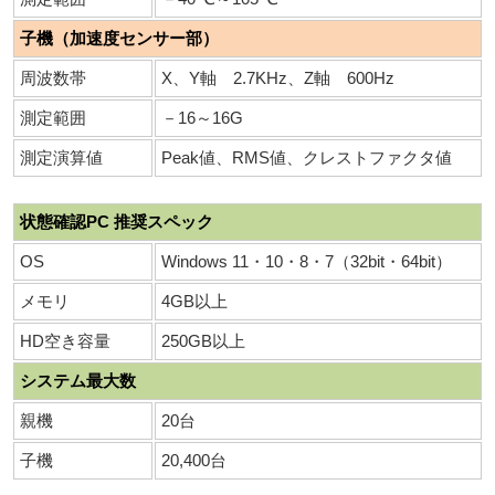
子機（加速度センサー部）
周波数帯
X、Y軸 2.7KHz、Z軸 600Hz
測定範囲
－16～16G
測定演算値
Peak値、RMS値、クレストファクタ値
状態確認PC 推奨スペック
OS
Windows 11・10・8・7（32bit・64bit）
メモリ
4GB以上
HD空き容量
250GB以上
システム最大数
親機
20台
子機
20,400台