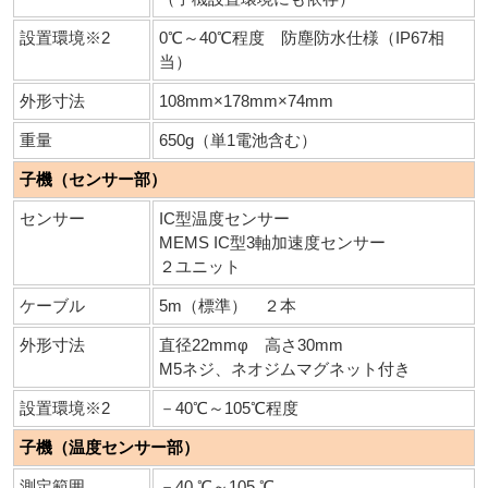
設置環境※2
0℃～40℃程度 防塵防水仕様（IP67相
当）
外形寸法
108mm×178mm×74mm
重量
650g（単1電池含む）
子機（センサー部）
センサー
IC型温度センサー
MEMS IC型3軸加速度センサー
２ユニット
ケーブル
5m（標準） ２本
外形寸法
直径22mmφ 高さ30mm
M5ネジ、ネオジムマグネット付き
設置環境※2
－40℃～105℃程度
子機（温度センサー部）
測定範囲
－40 ℃～105 ℃