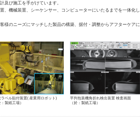
計及び施工を手がけています。
置、機械装置、シーケンサー、コンピューターにいたるまでを一体化し
客様のニーズにマッチした製品の構築、据付・調整からアフターケアに
取ラベル貼付装置( 産業用ロボット)
平判包装機角折れ検出装置 検査画面
於：製紙工場）
（於：製紙工場）